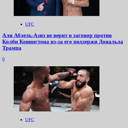
UFC
Али Абдель-Азиз не верит в заговор против
Колби Ковингтона из-за его поддержи Дональда
Трампа
0
UFC