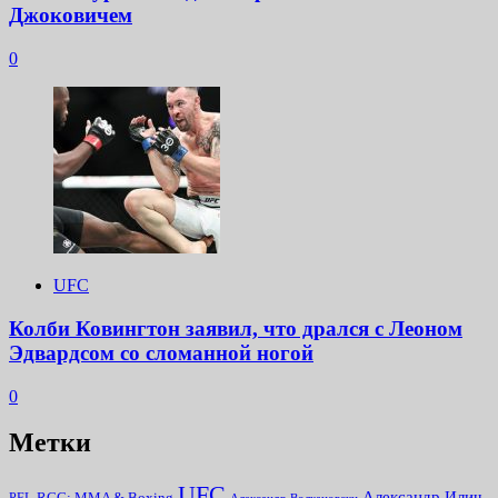
Джоковичем
0
UFC
Колби Ковингтон заявил, что дрался с Леоном
Эдвардсом со сломанной ногой
0
Метки
UFC
Александр Илич
RCC: MMA & Boxing