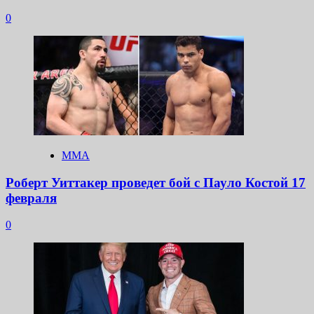
0
ММА
Роберт Уиттакер проведет бой с Пауло Костой 17
февраля
0