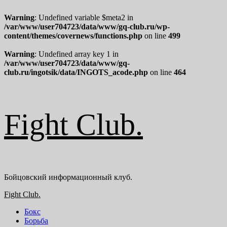
Warning
: Undefined variable $meta2 in
/var/www/user704723/data/www/gq-club.ru/wp-
content/themes/covernews/functions.php
on line
499
Warning
: Undefined array key 1 in
/var/www/user704723/data/www/gq-
club.ru/ingotsik/data/INGOTS_acode.php
on line
464
Перейти
к
содержимому
Fight Club.
Бойцовский информационный клуб.
Основное
Fight Club.
меню
Бокс
Борьба