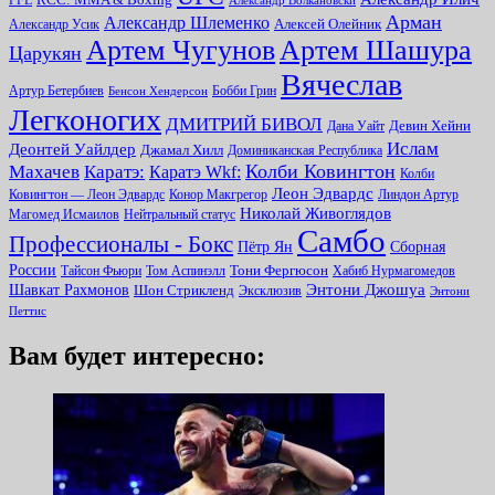
PFL
Александр Волкановски
Арман
Александр Шлеменко
Алексей Олейник
Александр Усик
Артем Чугунов
Артем Шашура
Царукян
Вячеслав
Артур Бетербиев
Бобби Грин
Бенсон Хендерсон
Легконогих
ДМИТРИЙ БИВОЛ
Девин Хейни
Дана Уайт
Ислам
Деонтей Уайлдер
Джамал Хилл
Доминиканская Республика
Колби Ковингтон
Махачев
Каратэ:
Каратэ Wkf:
Колби
Леон Эдвардс
Ковингтон — Леон Эдвардс
Конор Макгрегор
Линдон Артур
Николай Живоглядов
Магомед Исмаилов
Нейтральный статус
Самбо
Профессионалы - Бокс
Пётр Ян
Сборная
России
Тони Фергюсон
Тайсон Фьюри
Том Аспинэлл
Хабиб Нурмагомедов
Энтони Джошуа
Шавкат Рахмонов
Шон Стрикленд
Эксклюзив
Энтони
Петтис
Вам будет интересно: