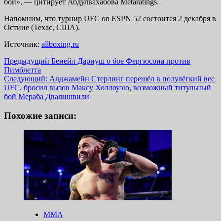
бои», — цитирует Абдулвахабова Metaratings.
Напомним, что турнир UFC on ESPN 52 состоится 2 декабря в
Остине (Техас, США).
Источник:
allboxing.ru
Навигация
Предыдущий
Бенейл Дариуш о бое Фергюсона против
Пимблетта
записи
Следующий:
Алджамейн Стерлинг перешёл в полулёгкий вес
UFC, бросил вызов Максу Холлоуэю, возможный титульный
бой Мераба Двалишвили
Похожие записи:
ММА