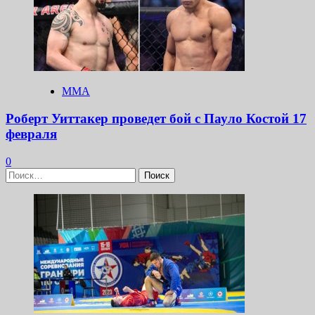
ММА
Роберт Уиттакер проведет бой с Пауло Костой 17
февраля
0
Найти: