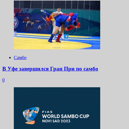
Самбо
В Уфе завершился Гран При по самбо
0