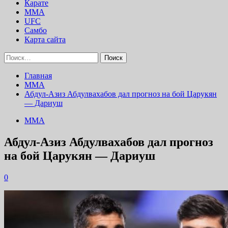
Карате
ММА
UFC
Самбо
Карта сайта
Найти:
Главная
ММА
Абдул-Азиз Абдулвахабов дал прогноз на бой Царукян
— Дариуш
ММА
Абдул-Азиз Абдулвахабов дал прогноз
на бой Царукян — Дариуш
0