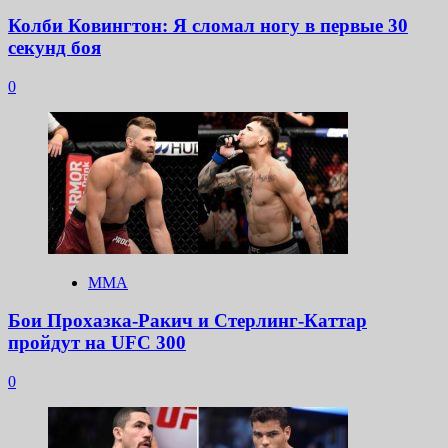
Колби Ковингтон: Я сломал ногу в первые 30
секунд боя
0
ММА
Бои Прохазка-Ракич и Стерлинг-Каттар
пройдут на UFC 300
0