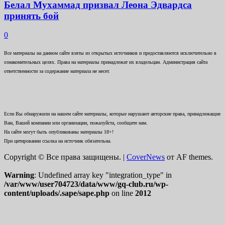
Белал Мухаммад призвал Леона Эдвардса
принять бой
0
Все материалы на данном сайте взяты из открытых источников и предоставляются исключительно в
ознакомительных целях. Права на материалы принадлежат их владельцам. Администрация сайта
ответственности за содержание материала не несет.
Если Вы обнаружили на нашем сайте материалы, которые нарушают авторские права, принадлежащие
Вам, Вашей компании или организации, пожалуйста, сообщите нам.
На сайте могут быть опубликованы материалы 18+!
При цитировании ссылка на источник обязательна.
Copyright © Все права защищены.
|
CoverNews
от AF themes.
Warning
: Undefined array key "integration_type" in
/var/www/user704723/data/www/gq-club.ru/wp-
content/uploads/.sape/sape.php
on line
2012