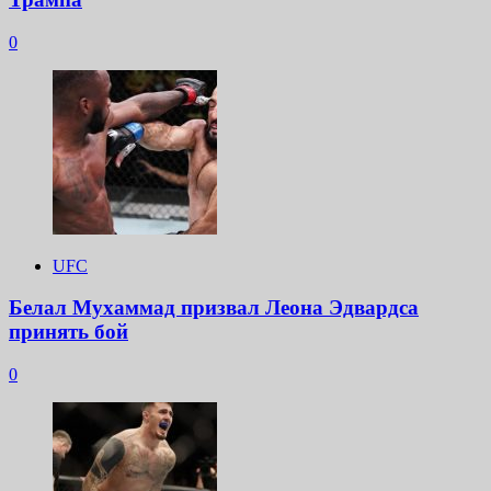
0
UFC
Белал Мухаммад призвал Леона Эдвардса
принять бой
0