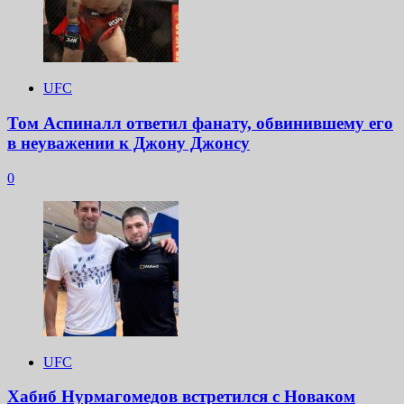
UFC
Том Аспиналл ответил фанату, обвинившему его
в неуважении к Джону Джонсу
0
UFC
Хабиб Нурмагомедов встретился с Новаком