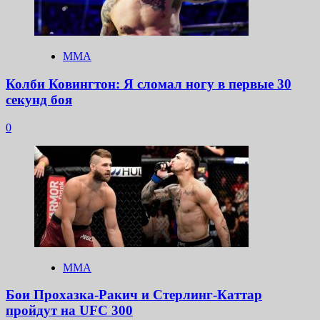
ММА
Колби Ковингтон: Я сломал ногу в первые 30
секунд боя
0
ММА
Бои Прохазка-Ракич и Стерлинг-Каттар
пройдут на UFC 300