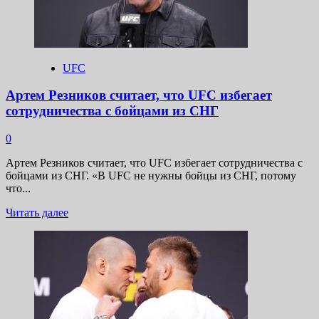
не
заинтересован
в
трилогии
с
UFC
Исраэлем
Адесаньей
Артем Резников считает, что UFC избегает
сотрудничества с бойцами из СНГ
0
Артем Резников считает, что UFC избегает сотрудничества с
бойцами из СНГ. «В UFC не нужны бойцы из СНГ, потому
что...
Прочитать
Читать далее
больше
о
Артем
Резников
считает,
что
UFC
избегает