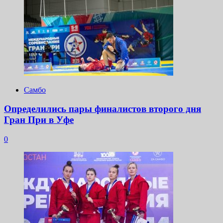
раскритиковал
Ислама
Махачева
Самбо
Определились пары финалистов второго дня
Гран При в Уфе
0