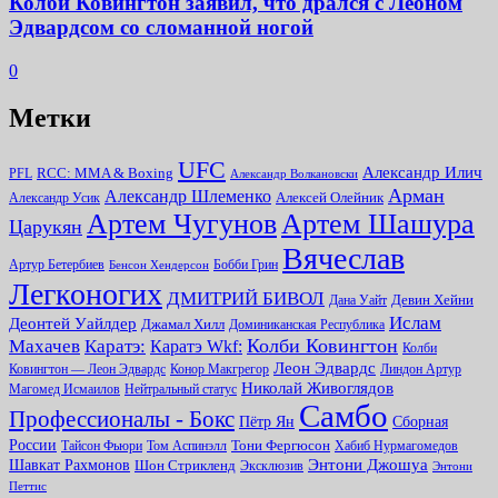
Колби Ковингтон заявил, что дрался с Леоном
Эдвардсом со сломанной ногой
0
Метки
UFC
Александр Илич
RCC: MMA & Boxing
PFL
Александр Волкановски
Арман
Александр Шлеменко
Алексей Олейник
Александр Усик
Артем Чугунов
Артем Шашура
Царукян
Вячеслав
Артур Бетербиев
Бобби Грин
Бенсон Хендерсон
Легконогих
ДМИТРИЙ БИВОЛ
Девин Хейни
Дана Уайт
Ислам
Деонтей Уайлдер
Джамал Хилл
Доминиканская Республика
Колби Ковингтон
Махачев
Каратэ:
Каратэ Wkf:
Колби
Леон Эдвардс
Ковингтон — Леон Эдвардс
Конор Макгрегор
Линдон Артур
Николай Живоглядов
Магомед Исмаилов
Нейтральный статус
Самбо
Профессионалы - Бокс
Пётр Ян
Сборная
России
Тони Фергюсон
Тайсон Фьюри
Том Аспинэлл
Хабиб Нурмагомедов
Энтони Джошуа
Шавкат Рахмонов
Шон Стрикленд
Эксклюзив
Энтони
Петтис