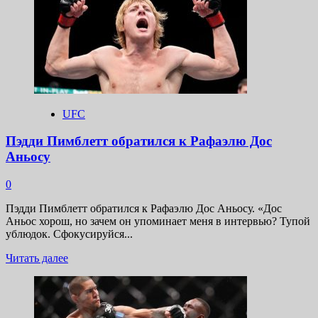
Белал
Мухаммад
объяснил,
чем
похож
на
Хабиба
Нурмагомедова
UFC
Пэдди Пимблетт обратился к Рафаэлю Дос
Аньосу
0
Пэдди Пимблетт обратился к Рафаэлю Дос Аньосу. «Дос
Аньос хорош, но зачем он упоминает меня в интервью? Тупой
ублюдок. Сфокусируйся...
Прочитать
Читать далее
больше
о
Пэдди
Пимблетт