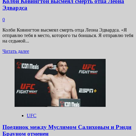
Колби Ковингтон высмеял смерть отца Леона
другие
Эдвардса
0
Колби Ковингтон высмеял смерть отца Леона Эдвардса. «Я
отправлю тебя в место, которого ты боишься. Я отправлю тебя
на седьмой...
Прочитать
Читать далее
больше
о
Колби
Ковингтон
высмеял
смерть
отца
Леона
Эдвардса
UFC
Поединок между Муслимом Салиховым и Рэнди
Брауном отменен