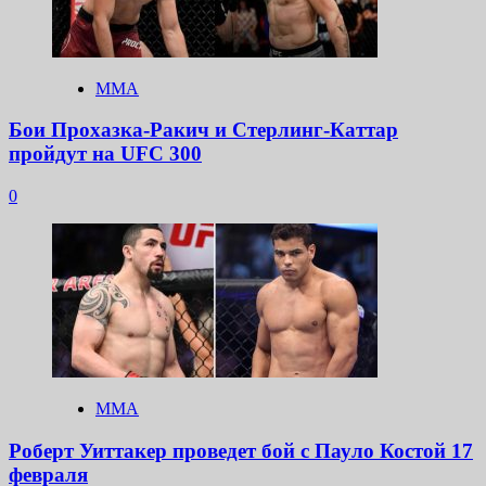
ММА
Бои Прохазка-Ракич и Стерлинг-Каттар
пройдут на UFC 300
0
ММА
Роберт Уиттакер проведет бой с Пауло Костой 17
февраля