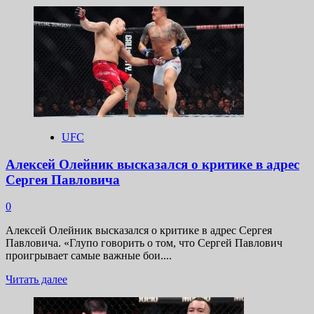
больше
о
Марвин
Веттори
раскритиковал
Колби
Ковингтона
за
шутку
об
отце
UFC
Леона
Эдвардса
Алексей Олейник высказался о критике в адрес
Сергея Павловича
0
Алексей Олейник высказался о критике в адрес Сергея
Павловича. «Глупо говорить о том, что Сергей Павлович
проигрывает самые важные бои....
Прочитать
Читать далее
больше
о