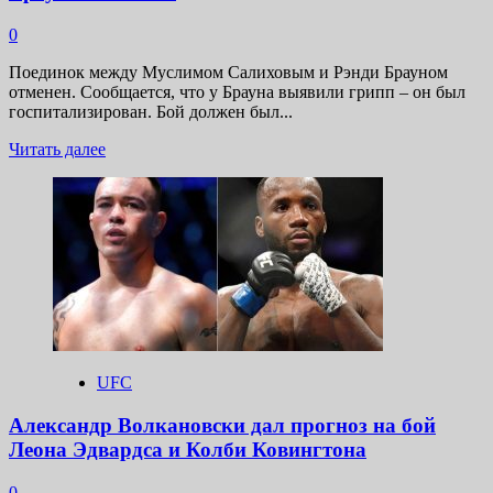
0
Поединок между Муслимом Салиховым и Рэнди Брауном
отменен. Сообщается, что у Брауна выявили грипп – он был
госпитализирован. Бой должен был...
Прочитать
Читать далее
больше
о
Поединок
между
Муслимом
Салиховым
и
Рэнди
Брауном
отменен
UFC
Александр Волкановски дал прогноз на бой
Леона Эдвардса и Колби Ковингтона
0