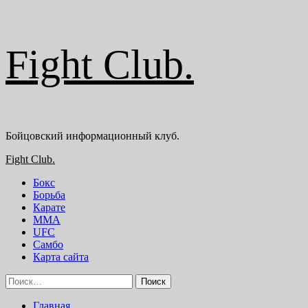
Перейти
Fight Club.
к
содержимому
Бойцовский информационный клуб.
Основное
Fight Club.
меню
Бокс
Борьба
Карате
ММА
UFC
Самбо
Карта сайта
Найти:
Главная