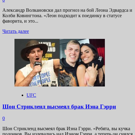
Александр Волкановски дал прогноз на бой Леона Эдвардса и
Колби Ковингтона. «Леон подходит к поединку в статусе
фаворита, и это...
Прочитать
Читать далее
больше
о
Александр
Волкановски
дал
прогноз
на
бой
Леона
Эдвардса
и
UFC
Колби
Ковингтона
Шон Стрикленд высмеял брак Иэна Гэрри
0
Шон Стрикленд высмеял брак Иэна Гэрри. «Ребята, вы кучка
подонков. Вы издевались над Иэном Гэрри, а теперь он снялся