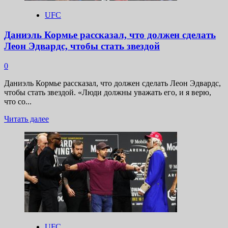
Дрикуса
UFC
дю
Плесси
Даниэль Кормье рассказал, что должен сделать
Леон Эдвардс, чтобы стать звездой
0
Даниэль Кормье рассказал, что должен сделать Леон Эдвардс,
чтобы стать звездой. «Люди должны уважать его, и я верю,
что со...
Прочитать
Читать далее
больше
о
Даниэль
Кормье
рассказал,
что
должен
сделать
Леон
Эдвардс,
чтобы
UFC