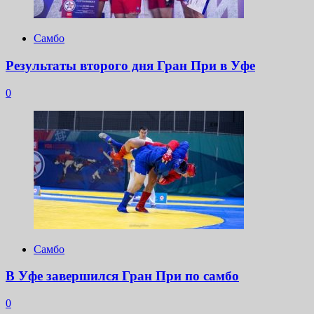
Самбо
Результаты второго дня Гран При в Уфе
0
Самбо
В Уфе завершился Гран При по самбо
0