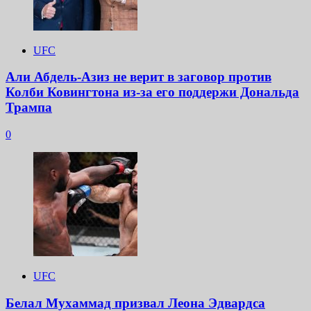
UFC
Али Абдель-Азиз не верит в заговор против
Колби Ковингтона из-за его поддержи Дональда
Трампа
0
UFC
Белал Мухаммад призвал Леона Эдвардса