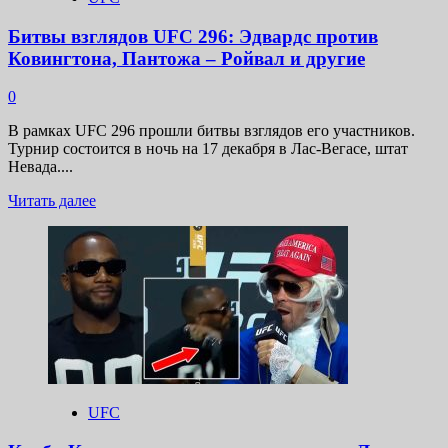
стать
звездой
Битвы взглядов UFC 296: Эдвардс против
Ковингтона, Пантожа – Ройвал и другие
0
В рамках UFC 296 прошли битвы взглядов его участников.
Турнир состоится в ночь на 17 декабря в Лас-Вегасе, штат
Невада....
Прочитать
Читать далее
больше
о
Битвы
взглядов
UFC
296:
Эдвардс
против
Ковингтона,
Пантожа
–
UFC
Ройвал
и