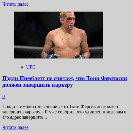
Прочитать
Читать далее
больше
о
Тони
Фергюсон
сообщил,
что
не
планирует
завершать
спортивную
карьеру
UFC
Пэдди Пимблетт не считает, что Тони Фергюсон
должен завершить карьеру
0
Пэдди Пимблетт не считает, что Тони Фергюсон должен
завершить карьеру. «Я уже говорил, что удивлен призывам в
его адрес завершить...
Прочитать
Читать далее
больше