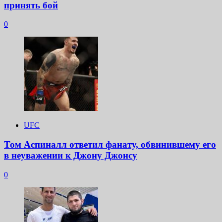
принять бой
0
UFC
Том Аспиналл ответил фанату, обвинившему его
в неуважении к Джону Джонсу
0