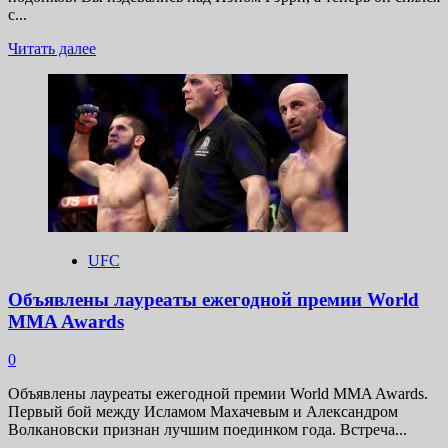
с...
Прочитать
Читать далее
больше
о
Шон
Стрикленд
высмеял
брак
Иэна
Гэрри
UFC
Объявлены лауреаты ежегодной премии World
MMA Awards
0
Объявлены лауреаты ежегодной премии World MMA Awards.
Первый бой между Исламом Махачевым и Александром
Волкановски признан лучшим поединком года. Встреча...