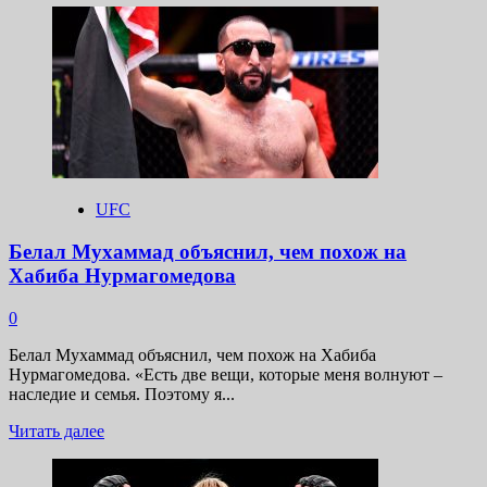
о
Пэдди
Пимблетт
не
считает,
что
Тони
Фергюсон
должен
завершить
UFC
карьеру
Белал Мухаммад объяснил, чем похож на
Хабиба Нурмагомедова
0
Белал Мухаммад объяснил, чем похож на Хабиба
Нурмагомедова. «Есть две вещи, которые меня волнуют –
наследие и семья. Поэтому я...
Прочитать
Читать далее
больше
о