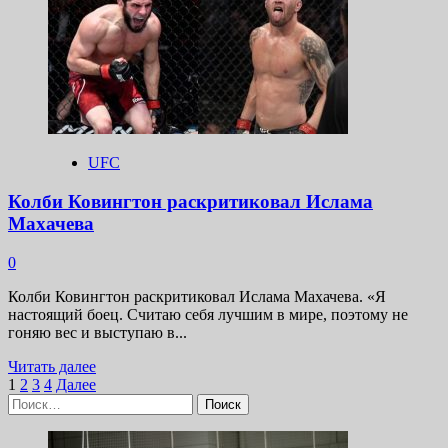
Алексей
Олейник
высказался
о
критике
в
адрес
Сергея
Павловича
UFC
Колби Ковингтон раскритиковал Ислама
Махачева
0
Колби Ковингтон раскритиковал Ислама Махачева. «Я
настоящий боец. Считаю себя лучшим в мире, поэтому не
гоняю вес и выступаю в...
Прочитать
Читать далее
Пагинация
больше
1
2
3
4
Далее
Найти:
о
записей
Колби
Ковингтон