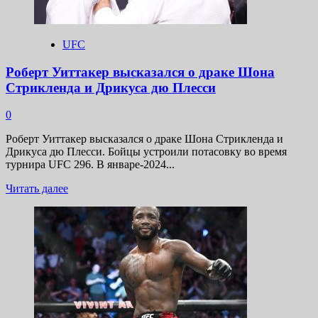
сотрудничества
с
бойцами
UFC
из
СНГ
Роберт Уиттакер высказался о драке Шона
Стрикленда и Дрикуса дю Плесси
0
Роберт Уиттакер высказался о драке Шона Стрикленда и
Дрикуса дю Плесси. Бойцы устроили потасовку во время
турнира UFC 296. В январе-2024...
Прочитать
Читать далее
больше
о
Роберт
Уиттакер
высказался
о
драке
Шона
Стрикленда
и