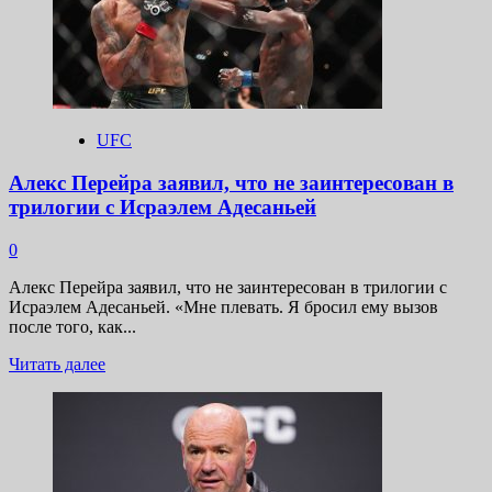
обратился
к
Рафаэлю
Дос
Аньосу
UFC
Алекс Перейра заявил, что не заинтересован в
трилогии с Исраэлем Адесаньей
0
Алекс Перейра заявил, что не заинтересован в трилогии с
Исраэлем Адесаньей. «Мне плевать. Я бросил ему вызов
после того, как...
Прочитать
Читать далее
больше
о
Алекс
Перейра
заявил,
что