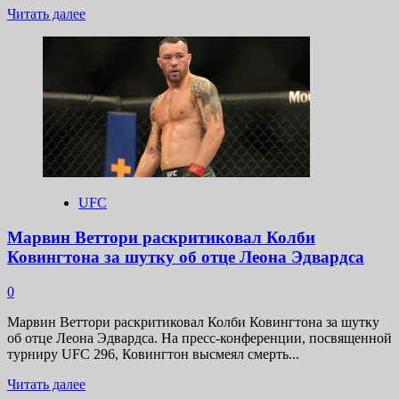
Прочитать
Читать далее
больше
о
Объявлены
лауреаты
ежегодной
премии
World
MMA
Awards
UFC
Марвин Веттори раскритиковал Колби
Ковингтона за шутку об отце Леона Эдвардса
0
Марвин Веттори раскритиковал Колби Ковингтона за шутку
об отце Леона Эдвардса. На пресс-конференции, посвященной
турниру UFC 296, Ковингтон высмеял смерть...
Прочитать
Читать далее