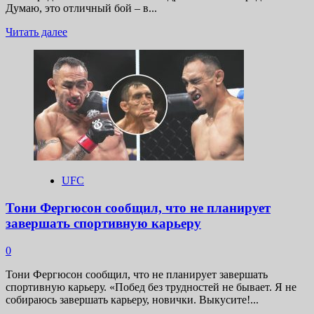
Думаю, это отличный бой – в...
Прочитать
Читать далее
больше
о
Коди
Гарбрандт
хочет
провести
поединок
против
Дейвисона
Фигейредо
UFC
Тони Фергюсон сообщил, что не планирует
завершать спортивную карьеру
0
Тони Фергюсон сообщил, что не планирует завершать
спортивную карьеру. «Побед без трудностей не бывает. Я не
собираюсь завершать карьеру, новички. Выкусите!...