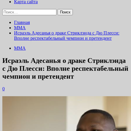
Карта сайта
Найти:
Главная
ММА
Исраэль Адесанья о драке Стриклэнда с Дю Плесси:
Вполне респектабельный чемпион и претендент
ММА
Исраэль Адесанья о драке Стриклэнда
с Дю Плесси: Вполне респектабельный
чемпион и претендент
0