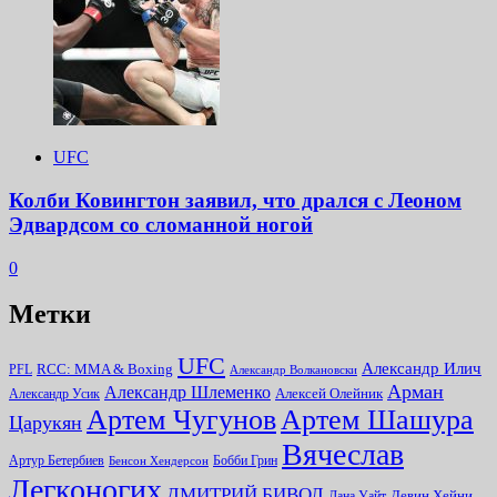
UFC
Колби Ковингтон заявил, что дрался с Леоном
Эдвардсом со сломанной ногой
0
Метки
UFC
Александр Илич
RCC: MMA & Boxing
PFL
Александр Волкановски
Арман
Александр Шлеменко
Алексей Олейник
Александр Усик
Артем Чугунов
Артем Шашура
Царукян
Вячеслав
Артур Бетербиев
Бобби Грин
Бенсон Хендерсон
Легконогих
ДМИТРИЙ БИВОЛ
Девин Хейни
Дана Уайт