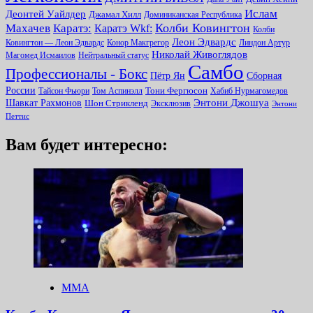
Ислам
Деонтей Уайлдер
Джамал Хилл
Доминиканская Республика
Колби Ковингтон
Махачев
Каратэ:
Каратэ Wkf:
Колби
Леон Эдвардс
Ковингтон — Леон Эдвардс
Конор Макгрегор
Линдон Артур
Николай Живоглядов
Магомед Исмаилов
Нейтральный статус
Самбо
Профессионалы - Бокс
Пётр Ян
Сборная
России
Тони Фергюсон
Тайсон Фьюри
Том Аспинэлл
Хабиб Нурмагомедов
Энтони Джошуа
Шавкат Рахмонов
Шон Стрикленд
Эксклюзив
Энтони
Петтис
Вам будет интересно:
ММА