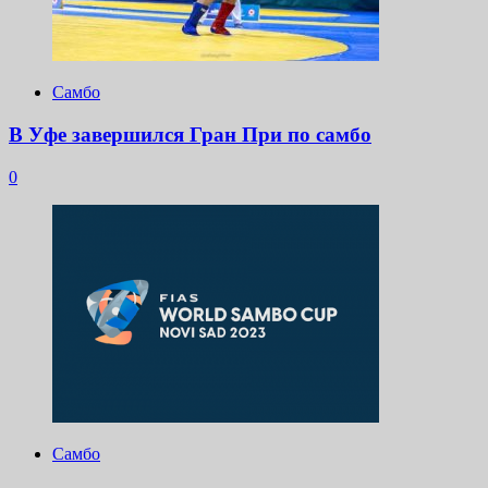
Самбо
В Уфе завершился Гран При по самбо
0
Самбо