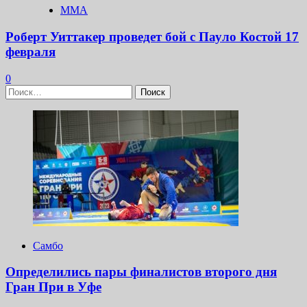
ММА
Роберт Уиттакер проведет бой с Пауло Костой 17
февраля
0
Найти:
Самбо
Определились пары финалистов второго дня
Гран При в Уфе