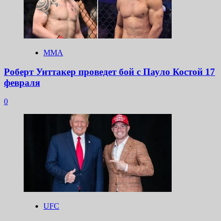
ММА
Роберт Уиттакер проведет бой с Пауло Костой 17
февраля
0
UFC