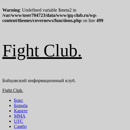
Warning
: Undefined variable $meta2 in
/var/www/user704723/data/www/gq-club.ru/wp-
content/themes/covernews/functions.php
on line
499
Перейти
Fight Club.
к
содержимому
Бойцовский информационный клуб.
Основное
Fight Club.
меню
Бокс
Борьба
Карате
ММА
UFC
Самбо