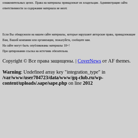
ознакомительных целях. Права на материалы принадлежат их владельцам. Администрация сайта
ответственности за содержание материала не несет.
Если Вы обнаружили на нашем сайте материалы, которые нарушают авторские права, принадлежащие
Вам, Вашей компании или организации, пожалуйста, сообщите нам.
На сайте могут быть опубликованы материалы 18+!
При цитировании ссылка на источник обязательна.
Copyright © Все права защищены.
|
CoverNews
от AF themes.
Warning
: Undefined array key "integration_type" in
/var/www/user704723/data/www/gq-club.ru/wp-
content/uploads/.sape/sape.php
on line
2012