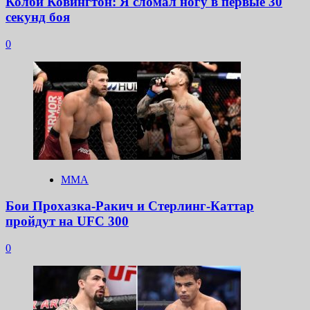
Колби Ковингтон: Я сломал ногу в первые 30
секунд боя
0
ММА
Бои Прохазка-Ракич и Стерлинг-Каттар
пройдут на UFC 300
0