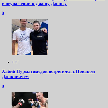
в неуважении к Джону Джонсу
0
UFC
Хабиб Нурмагомедов встретился с Новаком
Джоковичем
0