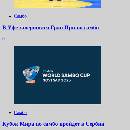
Самбо
В Уфе завершился Гран При по самбо
0
Самбо
Кубок Мира по самбо пройдет в Сербии