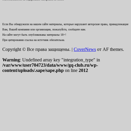
Если Вы обнаружили на нашем сайте материалы, которые нарушают авторские права, принадлежащие
Вам, Вашей компании или организации, пожалуйста, сообщите нам.
На сайте могут быть опубликованы материалы 18+!
При цитировании ссылка на источник обязательна.
Copyright © Все права защищены.
|
CoverNews
от AF themes.
Warning
: Undefined array key "integration_type" in
/var/www/user704723/data/www/gq-club.ru/wp-
content/uploads/.sape/sape.php
on line
2012