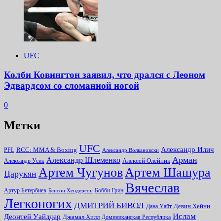
UFC
Колби Ковингтон заявил, что дрался с Леоном
Эдвардсом со сломанной ногой
0
Метки
UFC
Александр Илич
RCC: MMA & Boxing
PFL
Александр Волкановски
Арман
Александр Шлеменко
Алексей Олейник
Александр Усик
Артем Чугунов
Артем Шашура
Царукян
Вячеслав
Артур Бетербиев
Бобби Грин
Бенсон Хендерсон
Легконогих
ДМИТРИЙ БИВОЛ
Девин Хейни
Дана Уайт
Ислам
Деонтей Уайлдер
Джамал Хилл
Доминиканская Республика