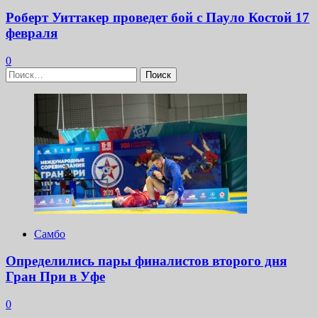
Роберт Уиттакер проведет бой с Пауло Костой 17
февраля
0
Найти:
Самбо
Определились пары финалистов второго дня
Гран При в Уфе
0