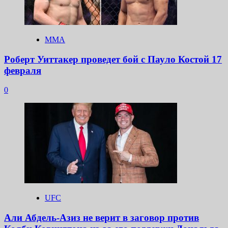
ММА
Роберт Уиттакер проведет бой с Пауло Костой 17
февраля
0
UFC
Али Абдель-Азиз не верит в заговор против