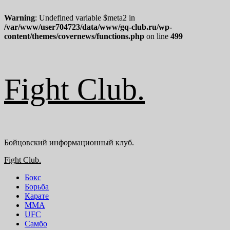
Warning
: Undefined variable $meta2 in
/var/www/user704723/data/www/gq-club.ru/wp-
content/themes/covernews/functions.php
on line
499
Перейти
Fight Club.
к
содержимому
Бойцовский информационный клуб.
Основное
Fight Club.
меню
Бокс
Борьба
Карате
ММА
UFC
Самбо