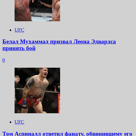
UFC
Белал Мухаммад призвал Леона Эдвардса
принять бой
0
UFC
Том Аспиналл ответил фанату, обвинившему его