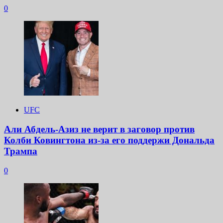
0
UFC
Али Абдель-Азиз не верит в заговор против
Колби Ковингтона из-за его поддержи Дональда
Трампа
0