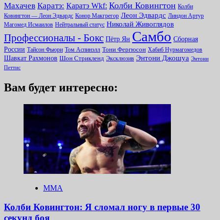
Колби Ковингтон
Махачев
Каратэ:
Каратэ Wkf:
Колби
Леон Эдвардс
Ковингтон — Леон Эдвардс
Конор Макгрегор
Линдон Артур
Николай Живоглядов
Магомед Исмаилов
Нейтральный статус
Самбо
Профессионалы - Бокс
Пётр Ян
Сборная
России
Тони Фергюсон
Тайсон Фьюри
Том Аспинэлл
Хабиб Нурмагомедов
Энтони Джошуа
Шавкат Рахмонов
Шон Стрикленд
Эксклюзив
Энтони
Петтис
Вам будет интересно:
ММА
Колби Ковингтон: Я сломал ногу в первые 30
секунд боя