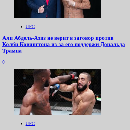
UFC
Али Абдель-Азиз не верит в заговор против
Колби Ковингтона из-за его поддержи Дональда
Трампа
0
UFC