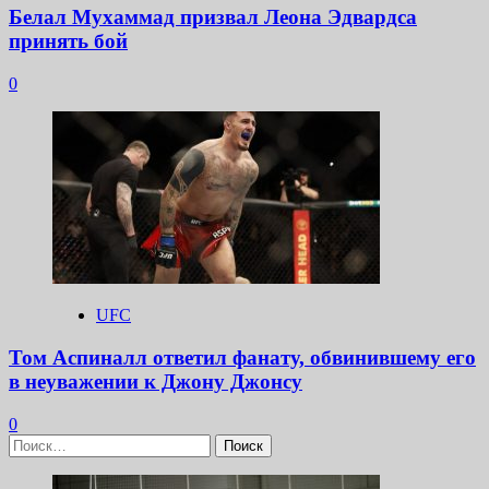
Белал Мухаммад призвал Леона Эдвардса
принять бой
0
UFC
Том Аспиналл ответил фанату, обвинившему его
в неуважении к Джону Джонсу
0
Найти: