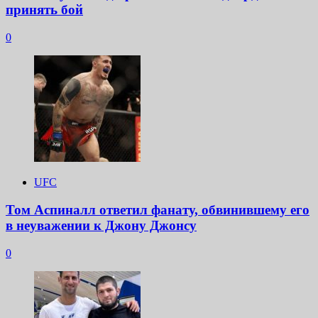
принять бой
0
UFC
Том Аспиналл ответил фанату, обвинившему его
в неуважении к Джону Джонсу
0