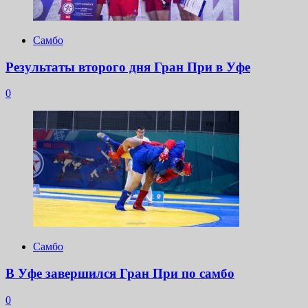
Самбо
Результаты второго дня Гран При в Уфе
0
Самбо
В Уфе завершился Гран При по самбо
0