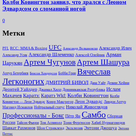
Колби Ковингтон заявил, что дрался с Леоном
Эдвардсом со сломанной ногой
0
Метки
UFC
Александр Илич
RCC: MMA & Boxing
PFL
Александр Волкановски
Арман
Александр Шлеменко
Алексей Олейник
Александр Усик
Артем Чугунов
Артем Шашура
Царукян
Вячеслав
Артур Бетербиев
Бобби Грин
Бенсон Хендерсон
Легконогих
ДМИТРИЙ БИВОЛ
Девин Хейни
Дана Уайт
Ислам
Деонтей Уайлдер
Джамал Хилл
Доминиканская Республика
Колби Ковингтон
Махачев
Каратэ:
Каратэ Wkf:
Колби
Леон Эдвардс
Ковингтон — Леон Эдвардс
Конор Макгрегор
Линдон Артур
Николай Живоглядов
Магомед Исмаилов
Нейтральный статус
Самбо
Профессионалы - Бокс
Пётр Ян
Сборная
России
Тони Фергюсон
Тайсон Фьюри
Том Аспинэлл
Хабиб Нурмагомедов
Энтони Джошуа
Шавкат Рахмонов
Шон Стрикленд
Эксклюзив
Энтони
Петтис