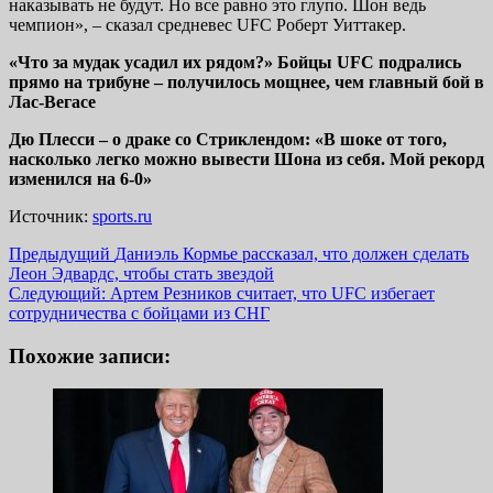
наказывать не будут. Но все равно это глупо. Шон ведь
чемпион», – сказал средневес UFC Роберт Уиттакер.
«Что за мудак усадил их рядом?» Бойцы UFC подрались
прямо на трибуне – получилось мощнее, чем главный бой в
Лас-Вегасе
Дю Плесси – о драке со Стриклендом: «В шоке от того,
насколько легко можно вывести Шона из себя. Мой рекорд
изменился на 6-0»
Источник:
sports.ru
Навигация
Предыдущий
Даниэль Кормье рассказал, что должен сделать
Леон Эдвардс, чтобы стать звездой
записи
Следующий:
Артем Резников считает, что UFC избегает
сотрудничества с бойцами из СНГ
Похожие записи: