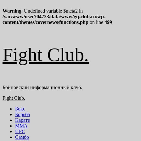
Warning
: Undefined variable $meta2 in
/var/www/user704723/data/www/gq-club.ru/wp-
content/themes/covernews/functions.php
on line
499
Перейти
Fight Club.
к
содержимому
Бойцовский информационный клуб.
Основное
Fight Club.
меню
Бокс
Борьба
Карате
ММА
UFC
Самбо