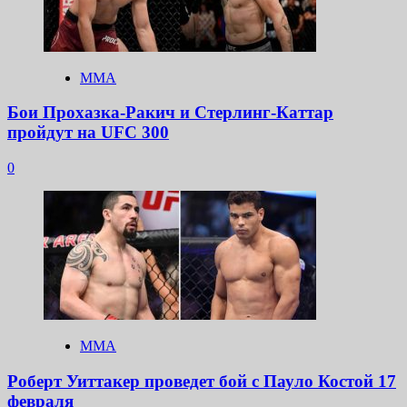
ММА
Бои Прохазка-Ракич и Стерлинг-Каттар
пройдут на UFC 300
0
ММА
Роберт Уиттакер проведет бой с Пауло Костой 17
февраля