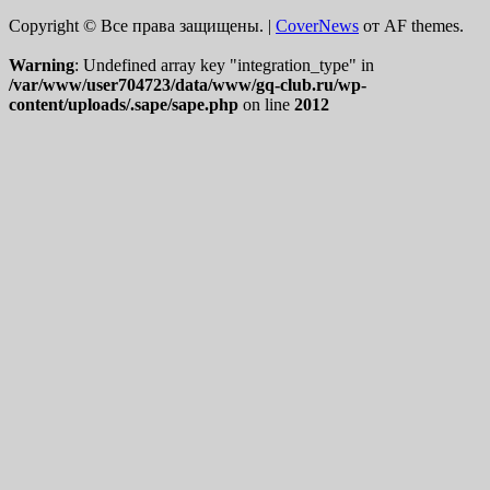
Copyright © Все права защищены.
|
CoverNews
от AF themes.
Warning
: Undefined array key "integration_type" in
/var/www/user704723/data/www/gq-club.ru/wp-
content/uploads/.sape/sape.php
on line
2012