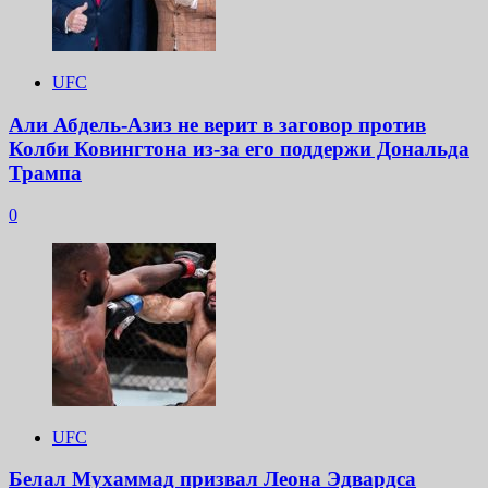
UFC
Али Абдель-Азиз не верит в заговор против
Колби Ковингтона из-за его поддержи Дональда
Трампа
0
UFC
Белал Мухаммад призвал Леона Эдвардса