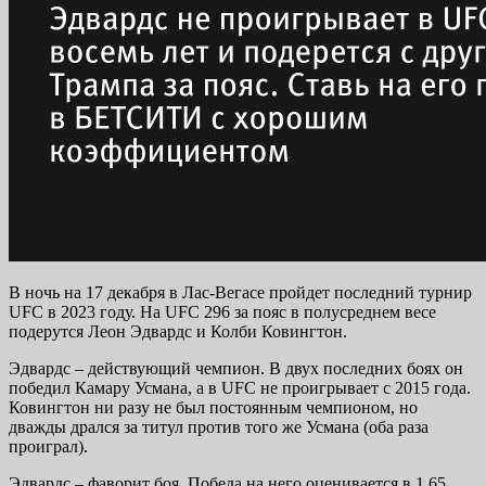
В ночь на 17 декабря в Лас-Вегасе пройдет последний турнир
UFC в 2023 году. На UFC 296 за пояс в полусреднем весе
подерутся Леон Эдвардс и Колби Ковингтон.
Эдвардс – действующий чемпион. В двух последних боях он
победил Камару Усмана, а в UFC не проигрывает с 2015 года.
Ковингтон ни разу не был постоянным чемпионом, но
дважды дрался за титул против того же Усмана (оба раза
проиграл).
Эдвардс – фаворит боя. Победа на него оценивается в 1.65.