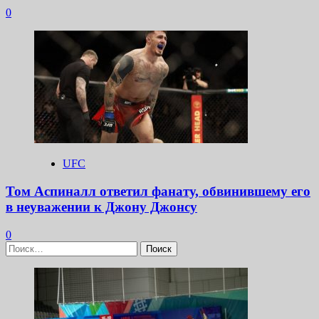
0
UFC
Том Аспиналл ответил фанату, обвинившему его
в неуважении к Джону Джонсу
0
Найти: