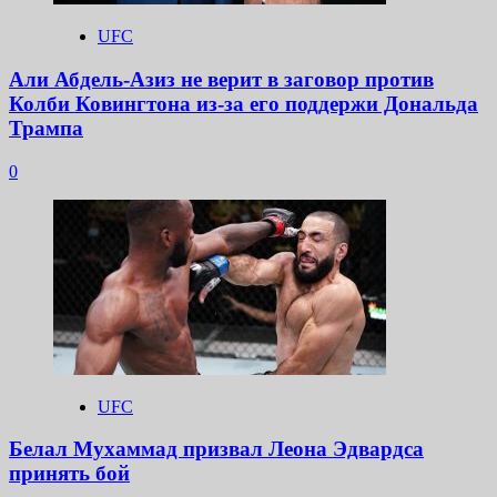
UFC
Али Абдель-Азиз не верит в заговор против
Колби Ковингтона из-за его поддержи Дональда
Трампа
0
UFC
Белал Мухаммад призвал Леона Эдвардса
принять бой