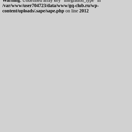
Warning
: Undefined array key "integration_type" in
/var/www/user704723/data/www/gq-club.ru/wp-
content/uploads/.sape/sape.php
on line
2012