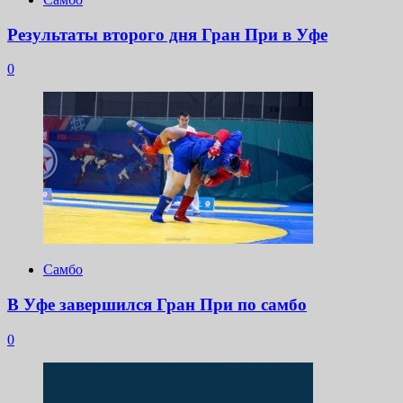
Результаты второго дня Гран При в Уфе
0
Самбо
В Уфе завершился Гран При по самбо
0