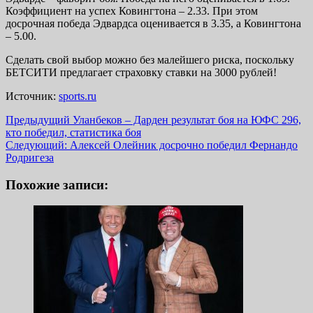
Коэффициент на успех Ковингтона – 2.33. При этом
досрочная победа Эдвардса оценивается в 3.35, а Ковингтона
– 5.00.
Сделать свой выбор можно без малейшего риска, поскольку
БЕТСИТИ предлагает страховку ставки на 3000 рублей!
Источник:
sports.ru
Навигация
Предыдущий
Уланбеков – Дарден результат боя на ЮФС 296,
кто победил, статистика боя
записи
Следующий:
Алексей Олейник досрочно победил Фернандо
Родригеза
Похожие записи: