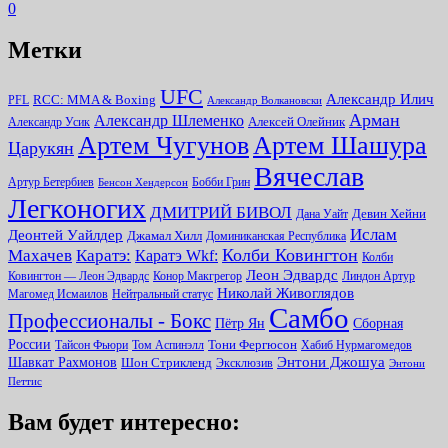
0
Метки
UFC
Александр Илич
RCC: MMA & Boxing
PFL
Александр Волкановски
Арман
Александр Шлеменко
Алексей Олейник
Александр Усик
Артем Чугунов
Артем Шашура
Царукян
Вячеслав
Артур Бетербиев
Бобби Грин
Бенсон Хендерсон
Легконогих
ДМИТРИЙ БИВОЛ
Девин Хейни
Дана Уайт
Ислам
Деонтей Уайлдер
Джамал Хилл
Доминиканская Республика
Колби Ковингтон
Махачев
Каратэ:
Каратэ Wkf:
Колби
Леон Эдвардс
Ковингтон — Леон Эдвардс
Конор Макгрегор
Линдон Артур
Николай Живоглядов
Магомед Исмаилов
Нейтральный статус
Самбо
Профессионалы - Бокс
Пётр Ян
Сборная
России
Тони Фергюсон
Тайсон Фьюри
Том Аспинэлл
Хабиб Нурмагомедов
Энтони Джошуа
Шавкат Рахмонов
Шон Стрикленд
Эксклюзив
Энтони
Петтис
Вам будет интересно: