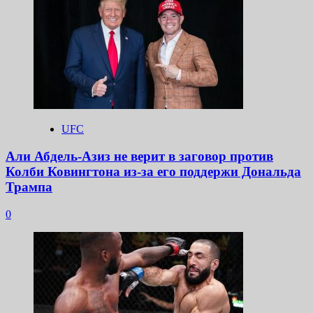
UFC
Али Абдель-Азиз не верит в заговор против
Колби Ковингтона из-за его поддержи Дональда
Трампа
0