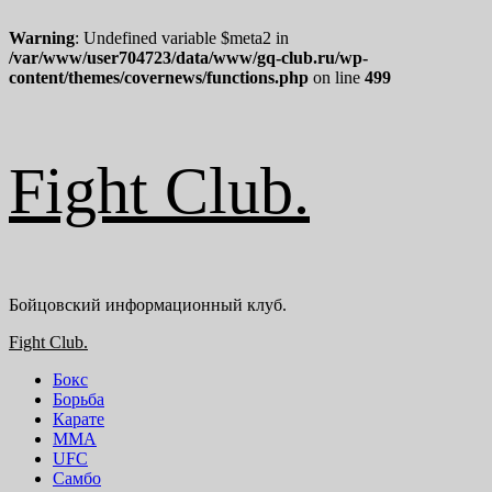
Warning
: Undefined variable $meta2 in
/var/www/user704723/data/www/gq-club.ru/wp-
content/themes/covernews/functions.php
on line
499
Перейти
Fight Club.
к
содержимому
Бойцовский информационный клуб.
Основное
Fight Club.
меню
Бокс
Борьба
Карате
ММА
UFC
Самбо