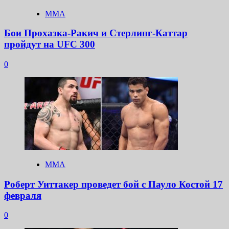
ММА
Бои Прохазка-Ракич и Стерлинг-Каттар
пройдут на UFC 300
0
ММА
Роберт Уиттакер проведет бой с Пауло Костой 17
февраля
0