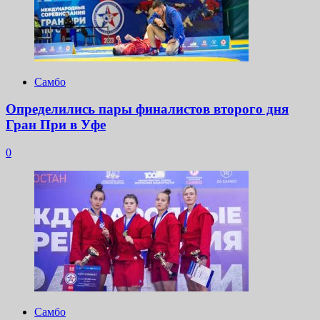
Самбо
Определились пары финалистов второго дня
Гран При в Уфе
0
Самбо