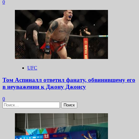
0
UFC
Том Аспиналл ответил фанату, обвинившему его
в неуважении к Джону Джонсу
0
Найти: