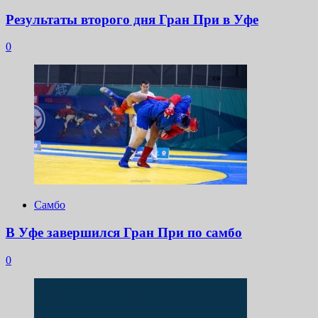
Результаты второго дня Гран При в Уфе
0
Самбо
В Уфе завершился Гран При по самбо
0