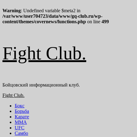
Warning
: Undefined variable $meta2 in
/var/www/user704723/data/www/gq-club.ru/wp-
content/themes/covernews/functions.php
on line
499
Перейти
Fight Club.
к
содержимому
Бойцовский информационный клуб.
Основное
Fight Club.
меню
Бокс
Борьба
Карате
ММА
UFC
Самбо