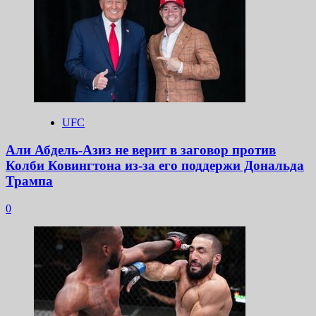
UFC
Али Абдель-Азиз не верит в заговор против
Колби Ковингтона из-за его поддержи Дональда
Трампа
0