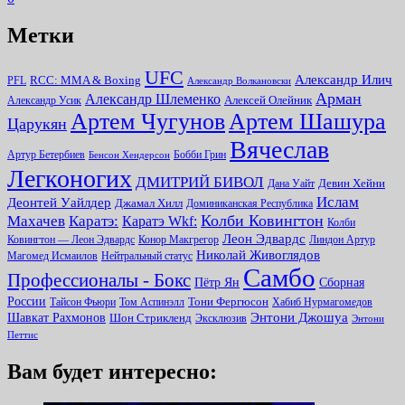
Метки
UFC
Александр Илич
RCC: MMA & Boxing
PFL
Александр Волкановски
Арман
Александр Шлеменко
Алексей Олейник
Александр Усик
Артем Чугунов
Артем Шашура
Царукян
Вячеслав
Артур Бетербиев
Бобби Грин
Бенсон Хендерсон
Легконогих
ДМИТРИЙ БИВОЛ
Девин Хейни
Дана Уайт
Ислам
Деонтей Уайлдер
Джамал Хилл
Доминиканская Республика
Колби Ковингтон
Махачев
Каратэ:
Каратэ Wkf:
Колби
Леон Эдвардс
Ковингтон — Леон Эдвардс
Конор Макгрегор
Линдон Артур
Николай Живоглядов
Магомед Исмаилов
Нейтральный статус
Самбо
Профессионалы - Бокс
Пётр Ян
Сборная
России
Тони Фергюсон
Тайсон Фьюри
Том Аспинэлл
Хабиб Нурмагомедов
Энтони Джошуа
Шавкат Рахмонов
Шон Стрикленд
Эксклюзив
Энтони
Петтис
Вам будет интересно: