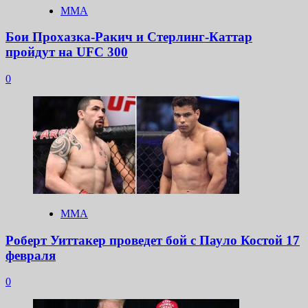
ММА
Бои Прохазка-Ракич и Стерлинг-Каттар
пройдут на UFC 300
0
ММА
Роберт Уиттакер проведет бой с Пауло Костой 17
февраля
0