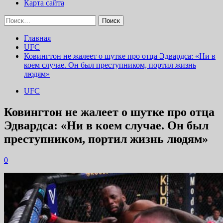
Карта сайта
Найти:
Главная
UFC
Ковингтон не жалеет о шутке про отца Эдвардса: «Ни в
коем случае. Он был преступником, портил жизнь
людям»
UFC
Ковингтон не жалеет о шутке про отца
Эдвардса: «Ни в коем случае. Он был
преступником, портил жизнь людям»
0