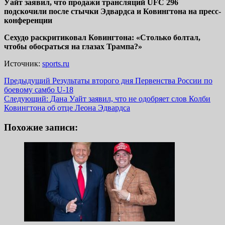
Уайт заявил, что продажи трансляций UFC 296
подскочили после стычки Эдвардса и Ковингтона на пресс-
конференции
Сехудо раскритиковал Ковингтона: «Столько болтал,
чтобы обосраться на глазах Трампа?»
Источник:
sports.ru
Навигация
Предыдущий
Результаты второго дня Первенства России по
боевому самбо U-18
записи
Следующий:
Дана Уайт заявил, что не одобряет слов Колби
Ковингтона об отце Леона Эдвардса
Похожие записи: