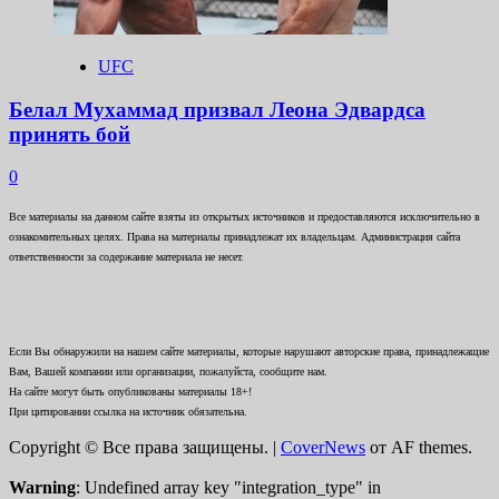
UFC
Белал Мухаммад призвал Леона Эдвардса
принять бой
0
Все материалы на данном сайте взяты из открытых источников и предоставляются исключительно в
ознакомительных целях. Права на материалы принадлежат их владельцам. Администрация сайта
ответственности за содержание материала не несет.
Если Вы обнаружили на нашем сайте материалы, которые нарушают авторские права, принадлежащие
Вам, Вашей компании или организации, пожалуйста, сообщите нам.
На сайте могут быть опубликованы материалы 18+!
При цитировании ссылка на источник обязательна.
Copyright © Все права защищены.
|
CoverNews
от AF themes.
Warning
: Undefined array key "integration_type" in