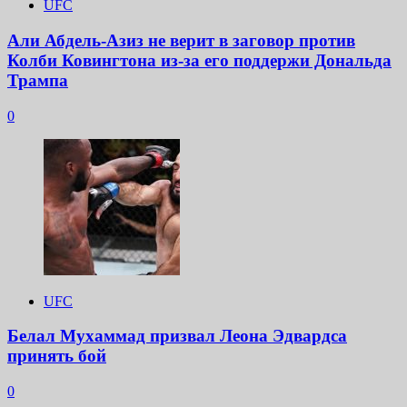
UFC
Али Абдель-Азиз не верит в заговор против
Колби Ковингтона из-за его поддержи Дональда
Трампа
0
UFC
Белал Мухаммад призвал Леона Эдвардса
принять бой
0