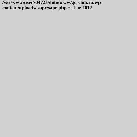
/var/www/user704723/data/www/gq-club.ru/wp-
content/uploads/.sape/sape.php
on line
2012