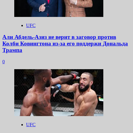
UFC
Али Абдель-Азиз не верит в заговор против
Колби Ковингтона из-за его поддержи Дональда
Трампа
0
UFC