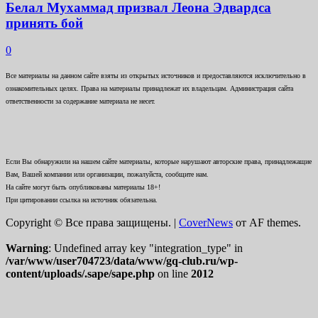
Белал Мухаммад призвал Леона Эдвардса
принять бой
0
Все материалы на данном сайте взяты из открытых источников и предоставляются исключительно в
ознакомительных целях. Права на материалы принадлежат их владельцам. Администрация сайта
ответственности за содержание материала не несет.
Если Вы обнаружили на нашем сайте материалы, которые нарушают авторские права, принадлежащие
Вам, Вашей компании или организации, пожалуйста, сообщите нам.
На сайте могут быть опубликованы материалы 18+!
При цитировании ссылка на источник обязательна.
Copyright © Все права защищены.
|
CoverNews
от AF themes.
Warning
: Undefined array key "integration_type" in
/var/www/user704723/data/www/gq-club.ru/wp-
content/uploads/.sape/sape.php
on line
2012