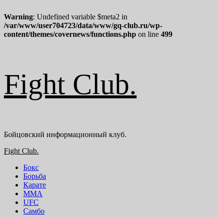
Warning
: Undefined variable $meta2 in
/var/www/user704723/data/www/gq-club.ru/wp-
content/themes/covernews/functions.php
on line
499
Перейти
Fight Club.
к
содержимому
Бойцовский информационный клуб.
Основное
Fight Club.
меню
Бокс
Борьба
Карате
ММА
UFC
Самбо