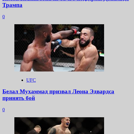
Трампа
0
UFC
Белал Мухаммад призвал Леона Эдвардса
принять бой
0