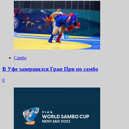
Самбо
В Уфе завершился Гран При по самбо
0