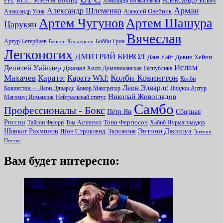
Александр Илич
RCC: MMA & Boxing
PFL
Александр Волкановски
Арман
Александр Шлеменко
Алексей Олейник
Александр Усик
Артем Чугунов
Артем Шашура
Царукян
Вячеслав
Артур Бетербиев
Бобби Грин
Бенсон Хендерсон
Легконогих
ДМИТРИЙ БИВОЛ
Девин Хейни
Дана Уайт
Ислам
Деонтей Уайлдер
Джамал Хилл
Доминиканская Республика
Колби Ковингтон
Махачев
Каратэ:
Каратэ Wkf:
Колби
Леон Эдвардс
Ковингтон — Леон Эдвардс
Конор Макгрегор
Линдон Артур
Николай Живоглядов
Магомед Исмаилов
Нейтральный статус
Самбо
Профессионалы - Бокс
Пётр Ян
Сборная
России
Тони Фергюсон
Тайсон Фьюри
Том Аспинэлл
Хабиб Нурмагомедов
Энтони Джошуа
Шавкат Рахмонов
Шон Стрикленд
Эксклюзив
Энтони
Петтис
Вам будет интересно: