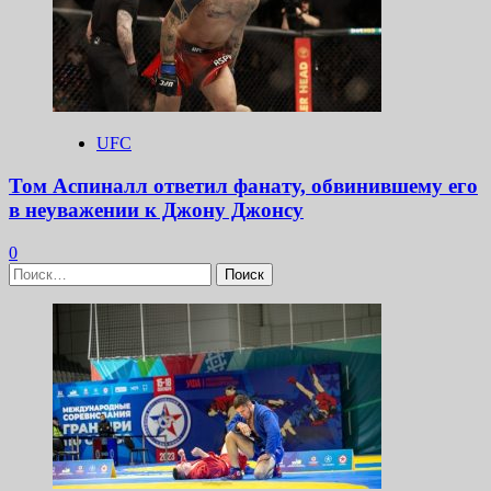
UFC
Том Аспиналл ответил фанату, обвинившему его
в неуважении к Джону Джонсу
0
Найти: