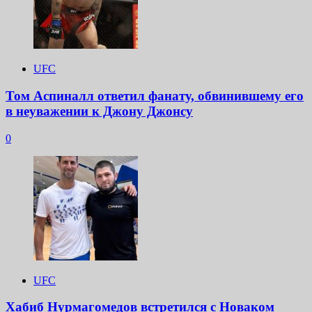
UFC
Том Аспиналл ответил фанату, обвинившему его
в неуважении к Джону Джонсу
0
UFC
Хабиб Нурмагомедов встретился с Новаком