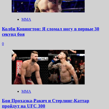
ММА
Колби Ковингтон: Я сломал ногу в первые 30
секунд боя
0
ММА
Бои Прохазка-Ракич и Стерлинг-Каттар
пройдут на UFC 300