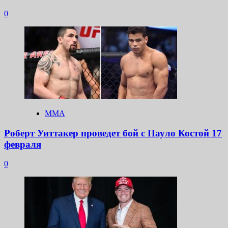
0
ММА
Роберт Уиттакер проведет бой с Пауло Костой 17
февраля
0