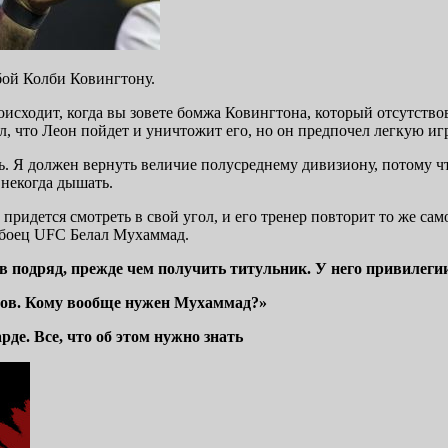
бой Колби Ковингтону.
оисходит, когда вы зовете бомжа Ковингтона, который отсутствова
л, что Леон пойдет и уничтожит его, но он предпочел легкую игр
. Я должен вернуть величие полусреднему дивизиону, потому что
 некогда дышать.
придется смотреть в свой угол, и его тренер повторит то же само
л боец UFC Белал Мухаммад.
в подряд, прежде чем получить титульник. У него привилеги
нов. Кому вообще нужен Мухаммад?»
де. Все, что об этом нужно знать