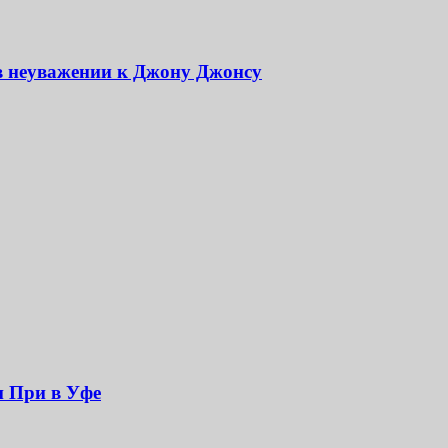
в неуважении к Джону Джонсу
н При в Уфе