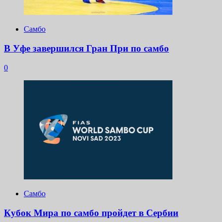
Самбо
В Уфе завершился Гран При по самбо
0
Самбо
Кубок Мира по самбо пройдет в Сербии