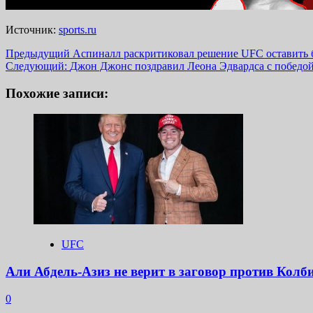
Источник:
sports.ru
Навигация
Предыдущий
Аспиналл раскритиковал решение UFC оставить 
Следующий:
Джон Джонс поздравил Леона Эдвардса с победой
записи
Похожие записи:
UFC
Али Абдель-Азиз не верит в заговор против Колб
0