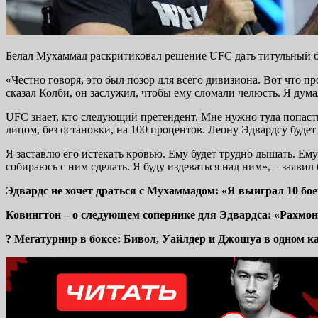
Белал Мухаммад раскритиковал решение UFC дать титульный 
«Честно говоря, это был позор для всего дивизиона. Вот что пр
сказал Колби, он заслужил, чтобы ему сломали челюсть. Я дума
UFC знает, кто следующий претендент. Мне нужно туда попасть
лицом, без остановки, на 100 процентов. Леону Эдвардсу будет
Я заставлю его истекать кровью. Ему будет трудно дышать. Ему 
собираюсь с ним сделать. Я буду издеваться над ним», – заяви
Эдвардс не хочет драться с Мухаммадом: «Я выиграл 10 бое
Ковингтон – о следующем сопернике для Эдвардса: «Рахмо
? Мегатурнир в боксе: Бивол, Уайлдер и Джошуа в одном кар