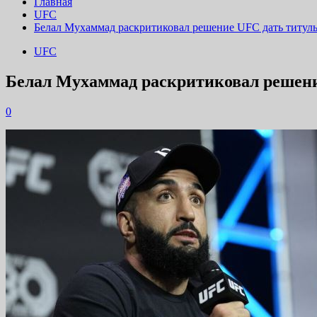
Главная
UFC
Белал Мухаммад раскритиковал решение UFC дать титул
UFC
Белал Мухаммад раскритиковал решени
0