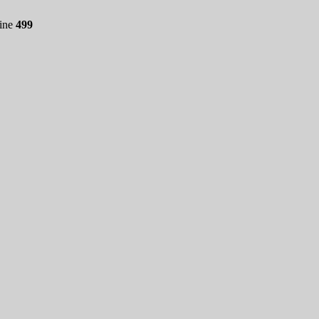
line
499