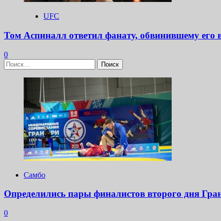
UFC
Том Аспиналл ответил фанату, обвинившему его 
0
Найти:
Самбо
Определились пары финалистов второго дня Гра
0