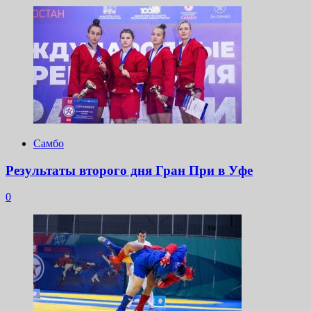
Самбо
Результаты второго дня Гран При в Уфе
0