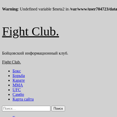
Warning
: Undefined variable $meta2 in
/var/www/user704723/data
Перейти
Fight Club.
к
содержимому
Бойцовский информационный клуб.
Основное
Fight Club.
меню
Бокс
Борьба
Карате
ММА
UFC
Самбо
Карта сайта
Найти: