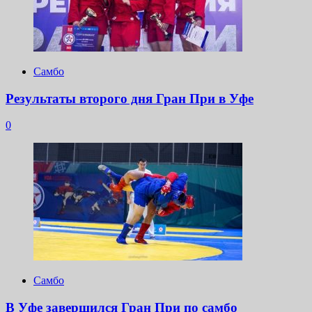
Самбо
Результаты второго дня Гран При в Уфе
0
Самбо
В Уфе завершился Гран При по самбо