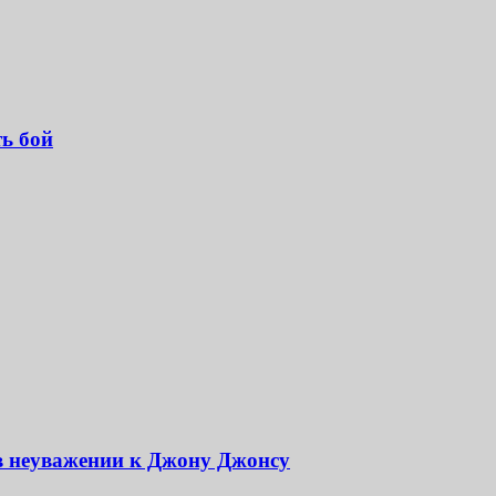
ь бой
в неуважении к Джону Джонсу