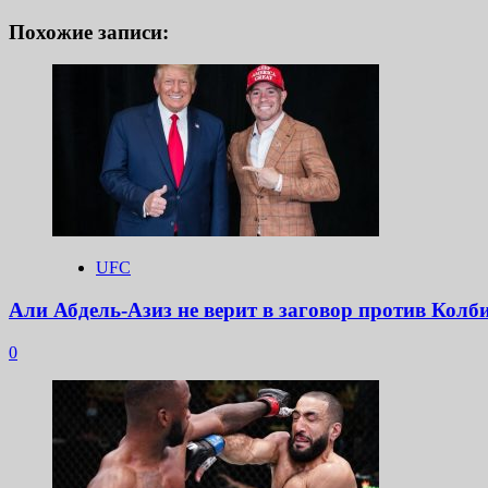
записи
Похожие записи:
UFC
Али Абдель-Азиз не верит в заговор против Колб
0