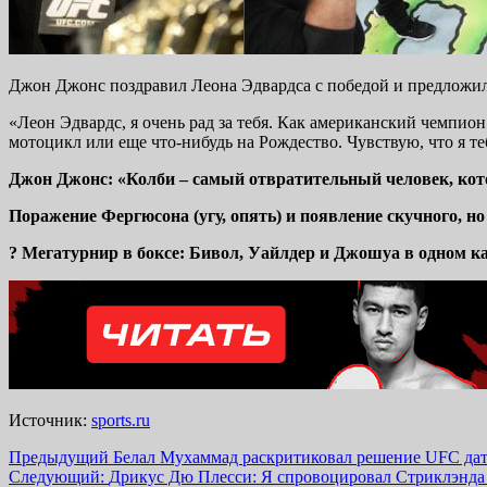
Джон Джонс поздравил Леона Эдвардса с победой и предложил
«Леон Эдвардс, я очень рад за тебя. Как американский чемпион
мотоцикл или еще что-нибудь на Рождество. Чувствую, что я т
Джон Джонс: «Колби – самый отвратительный человек, кото
Поражение Фергюсона (угу, опять) и появление скучного, н
? Мегатурнир в боксе: Бивол, Уайлдер и Джошуа в одном кар
Источник:
sports.ru
Навигация
Предыдущий
Белал Мухаммад раскритиковал решение UFC дат
Следующий:
Дрикус Дю Плесси: Я спровоцировал Стриклэнда 