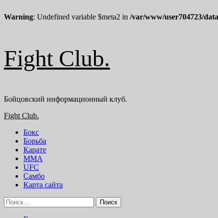
Warning
: Undefined variable $meta2 in
/var/www/user704723/data
Перейти
Fight Club.
к
содержимому
Бойцовский информационный клуб.
Основное
Fight Club.
меню
Бокс
Борьба
Карате
ММА
UFC
Самбо
Карта сайта
Найти: