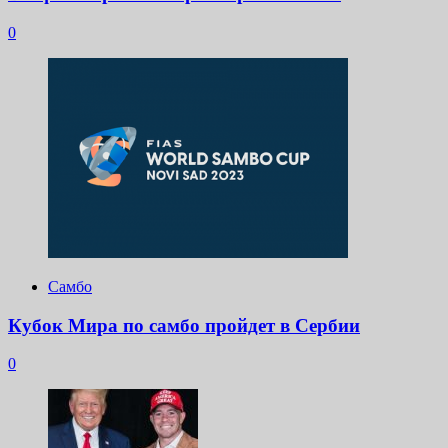
0
Самбо
Кубок Мира по самбо пройдет в Сербии
0