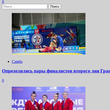
0
Найти:
Самбо
Определились пары финалистов второго дня Гра
0