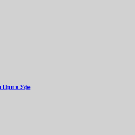
н При в Уфе