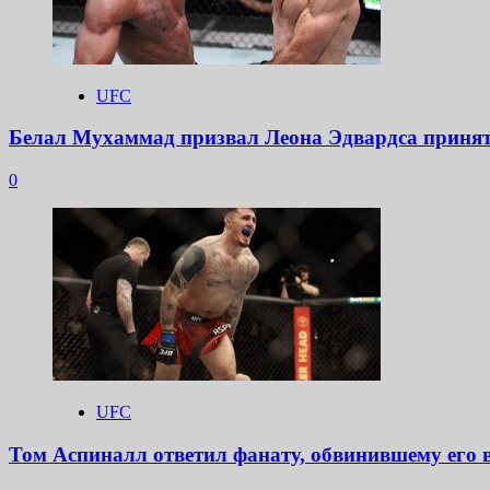
UFC
Белал Мухаммад призвал Леона Эдвардса принят
0
UFC
Том Аспиналл ответил фанату, обвинившему его 