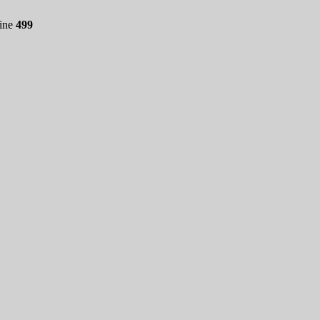
line
499